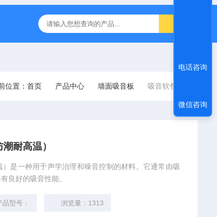
0 600*1200鑫鹏骏 岩棉天花板 防火抗下陷 吸音吊顶
玻纤吸音板
电话咨询
前位置：
首页
产品中心
墙面吸音板
吸音软包板
微信咨询
防潮耐高温）
温）是一种用于声学治理和噪音控制的材料。它通常由吸
具有良好的吸音性能。
产品型号：
浏览量：1313