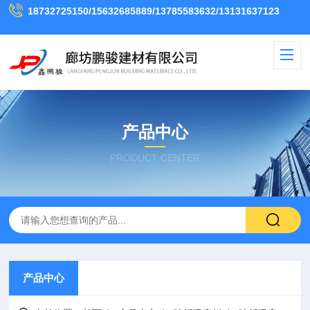
18732725150/15632685889/13785583632/13131637123
产品中心
PRODUCT CENTER
产品中心