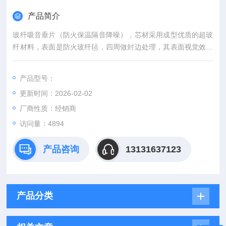
产品简介
玻纤吸音垂片（防火保温隔音降噪），芯材采用成型优质的超玻
纤材料，表面是防火玻纤毡，四周做封边处理，其表面视觉效果
美观高耐用度，高反光（节约电能耗），玻纤棉纤维细长，不含
铅汞等有害物质，也没有异味，既环保又安全。
产品型号：
更新时间：2026-02-02
厂商性质：经销商
访问量：4894
产品咨询
13131637123
产品分类