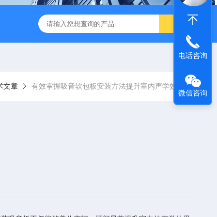
600 600*1200鑫鹏骏 岩棉天花板 防火抗下陷 吸音吊顶
玻纤吸
电话咨询
术文章
有效掌握吸音软包板安装方法提升室内声学效果
微信咨询