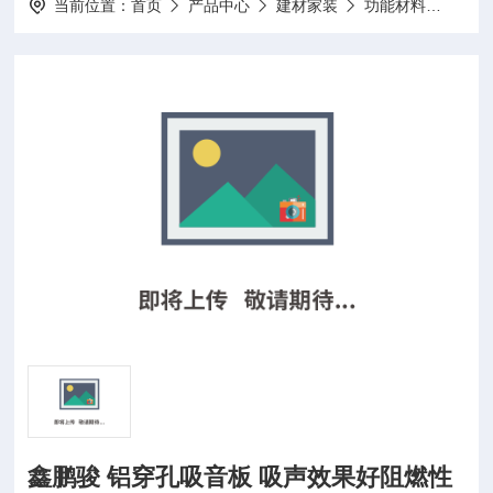
当前位置：
首页
产品中心
建材家装
功能材料
鑫鹏
鑫鹏骏 铝穿孔吸音板 吸声效果好阻燃性