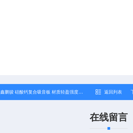
：
鑫鹏骏 硅酸钙复合吸音板 材质轻盈强度高 保温隔热好 大量批发
返回列表
在线留言