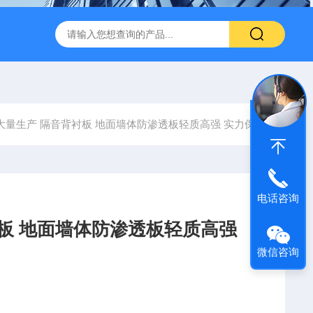
600 600*1200鑫鹏骏 岩棉天花板 防火抗下陷 吸音吊顶
玻纤吸
大量生产 隔音背衬板 地面墙体防渗透板轻质高强 实力保障
电话咨询
衬板 地面墙体防渗透板轻质高强
微信咨询