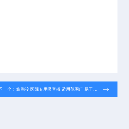
下一个：
鑫鹏骏 医院专用吸音板 适用范围广 易于清洁色彩丰富 大量生产