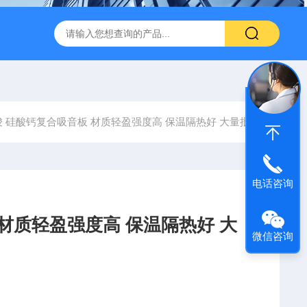
600 600*1200鑫鹏骏 岩棉天花板 防火抗下陷 吸音吊顶
玻纤吸
 硅酸钙复合吸音板 材质轻盈强度高 保温隔热好 大量批发
电话咨询
材质轻盈强度高 保温隔热好 大
微信咨询