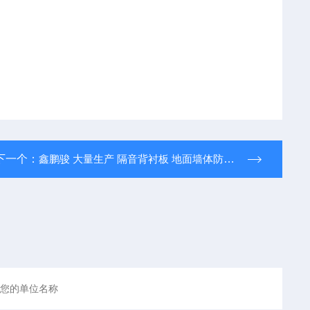
下一个：
鑫鹏骏 大量生产 隔音背衬板 地面墙体防渗透板轻质高强 实力保障