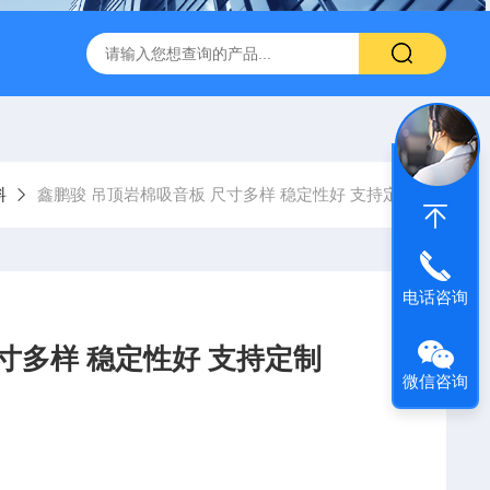
600 600*1200鑫鹏骏 岩棉天花板 防火抗下陷 吸音吊顶
玻纤吸
料
鑫鹏骏 吊顶岩棉吸音板 尺寸多样 稳定性好 支持定制
电话咨询
寸多样 稳定性好 支持定制
微信咨询