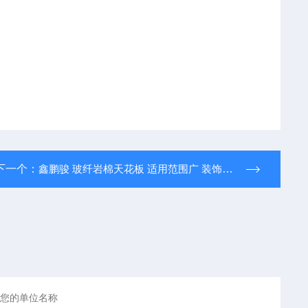
下一个：
鑫鹏骏 玻纤岩棉天花板 适用范围广 装饰性强 厂家定制