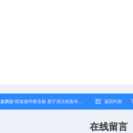
：
鑫鹏骏 暗架玻纤吸音板 易于清洁色彩丰富 隔音性能优 大量供应
返回列表
在线留言