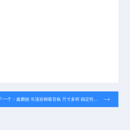
下一个：
鑫鹏骏 吊顶岩棉吸音板 尺寸多样 稳定性好 支持定制