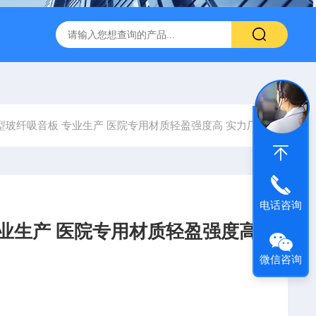
600 600*1200鑫鹏骏 岩棉天花板 防火抗下陷 吸音吊顶
玻纤吸
型玻纤吸音板 专业生产 医院专用材质轻盈强度高 实力厂家
电话咨询
专业生产 医院专用材质轻盈强度高
微信咨询