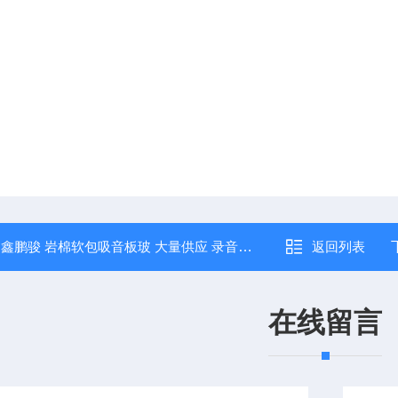
：
鑫鹏骏 岩棉软包吸音板玻 大量供应 录音棚谈话室用防撞阻燃 规模厂家
返回列表
在线留言