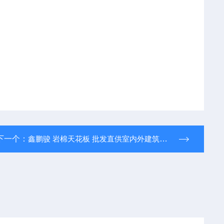
下一个：
鑫鹏骏 岩棉天花板 批发直供室内外建筑用材质轻盈规模厂家