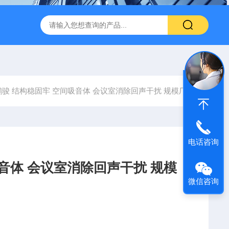
600 600*1200鑫鹏骏 岩棉天花板 防火抗下陷 吸音吊顶
玻纤吸
鹏骏 结构稳固牢 空间吸音体 会议室消除回声干扰 规模厂家
电话咨询
音体 会议室消除回声干扰 规模
微信咨询