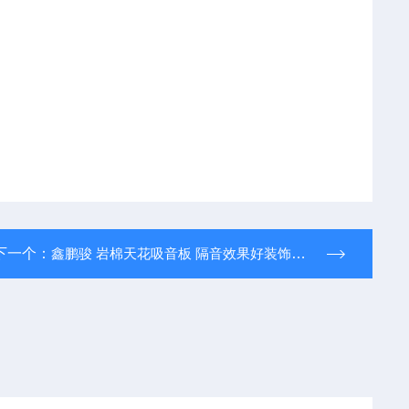
下一个：
鑫鹏骏 岩棉天花吸音板 隔音效果好装饰性强批量供应