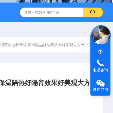
600 600*1200鑫鹏骏 岩棉天花板 防火抗下陷 吸音吊顶
玻纤吸
培训室软包吸音板 保温隔热好隔音效果好美观大方专业生产
电话咨询
 保温隔热好隔音效果好美观大方
微信咨询