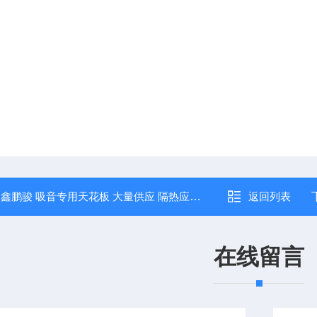
：
鑫鹏骏 吸音专用天花板 大量供应 隔热应用于办公室 厂家直发
返回列表
在线留言