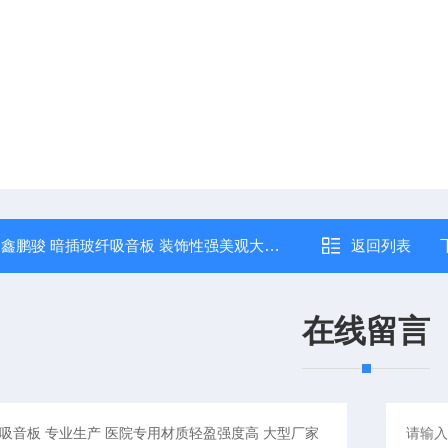
：
鑫鹏骏 暗插玻纤吸音板 装饰性强美观大方 隔音性能优 大量批发
返回列表
在线留言