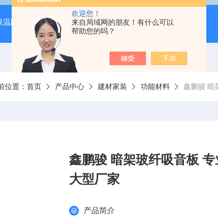
欢迎您！
保温隔音降噪）
岩棉吸音板（吊顶专用装饰材料）
来自局域网的朋友！有什么可以
600*
帮助您的吗？
前位置：
首页
产品中心
建材家装
功能材料
鑫鹏骏 暗
鑫鹏骏 暗架玻纤吸音板 
大型厂家
产品简介