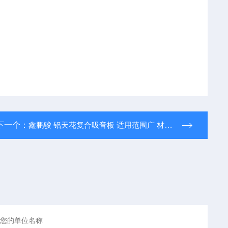
下一个：
鑫鹏骏 铝天花复合吸音板 适用范围广 材质轻盈 大量生产