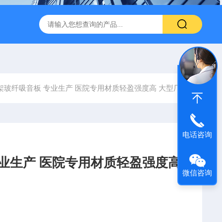
600 600*1200鑫鹏骏 岩棉天花板 防火抗下陷 吸音吊顶
玻纤吸
架玻纤吸音板 专业生产 医院专用材质轻盈强度高 大型厂家
电话咨询
专业生产 医院专用材质轻盈强度高
微信咨询