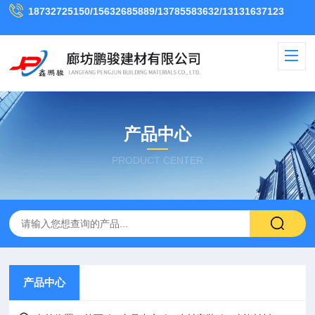
18732725150/15632685889/13785583632/13131637123
产品中心
PRODUCT CENTER
产品中心