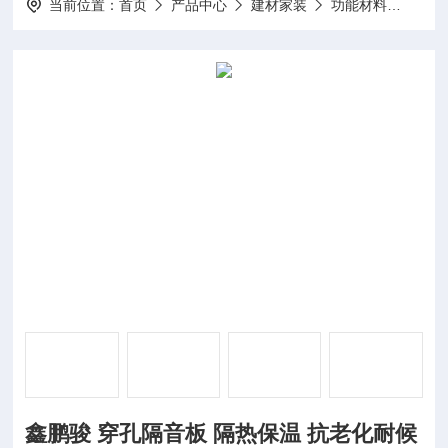
当前位置：
首页
产品中心
建材家装
功能材料
鑫鹏
鑫鹏骏 穿孔隔音板 隔热保温 抗老化耐候