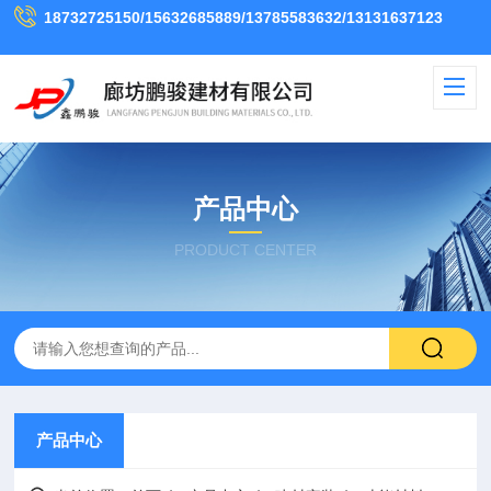
18732725150/15632685889/13785583632/13131637123
产品中心
PRODUCT CENTER
产品中心