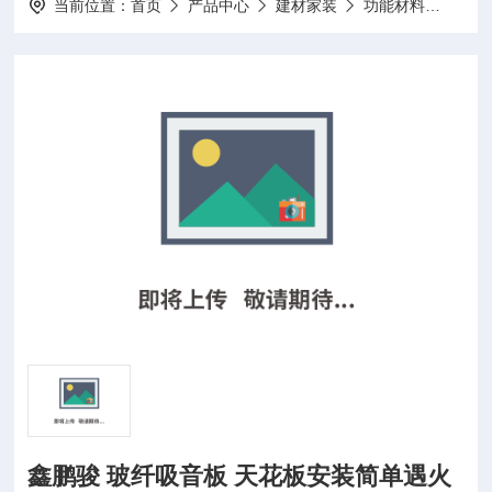
当前位置：
首页
产品中心
建材家装
功能材料
鑫鹏
鑫鹏骏 玻纤吸音板 天花板安装简单遇火