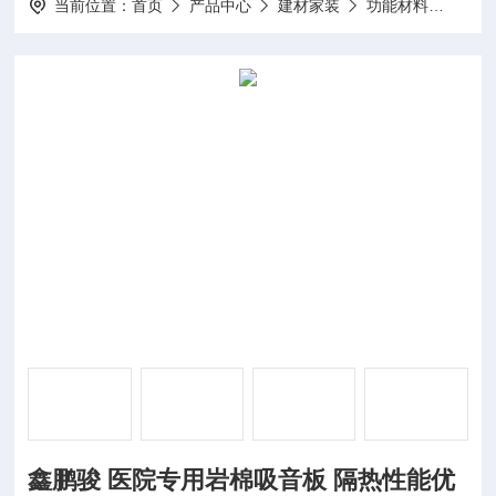
当前位置：
首页
产品中心
建材家装
功能材料
鑫鹏
鑫鹏骏 医院专用岩棉吸音板 隔热性能优