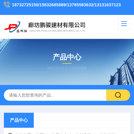
18732725150/15632685889/13785583632/13131637123
产品中心
PRODUCT CENTER
产品中心