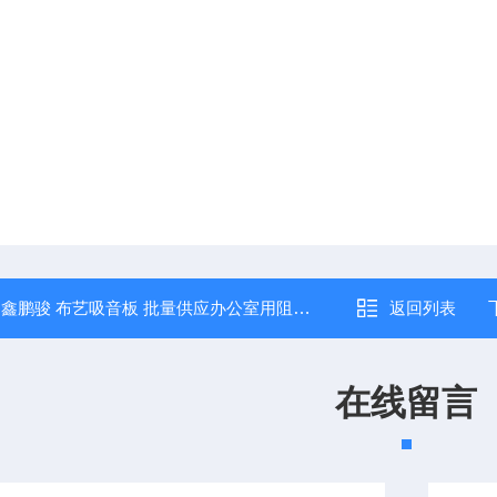
：
鑫鹏骏 布艺吸音板 批量供应办公室用阻燃防火吸声好 大型厂家
返回列表
在线留言