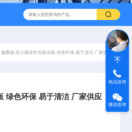
600 600*1200鑫鹏骏 岩棉天花板 防火抗下陷 吸音吊顶
玻纤吸
鑫鹏骏 防火隔音软包吸音板 绿色环保 易于清洁 厂家供应
电话咨询
 绿色环保 易于清洁 厂家供应
微信咨询