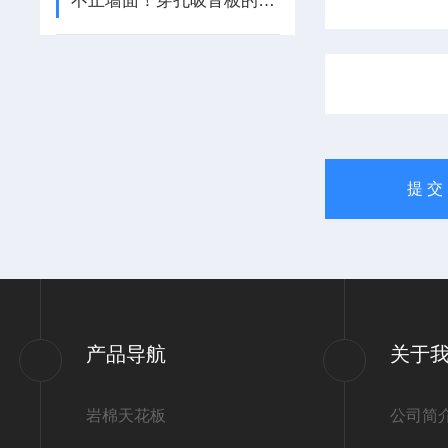
不止墙面！穿孔吸音板的隐藏应用版图，藏着多少降噪新可能？
产品导航
关于
岩棉天花板
公司简