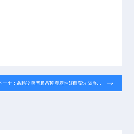
下一个：
鑫鹏骏 吸音板吊顶 稳定性好耐腐蚀 隔热保温 厂家供应