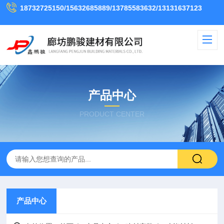
18732725150/15632685889/13785583632/13131637123
产品中心
PRODUCT CENTER
产品中心