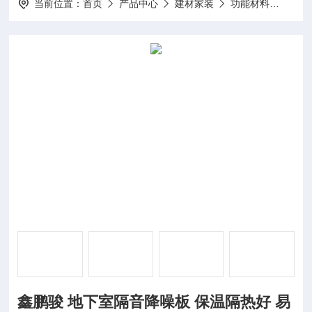
当前位置：
首页
产品中心
建材家装
功能材料
鑫鹏
鑫鹏骏 地下室隔音降噪板 保温隔热好 易