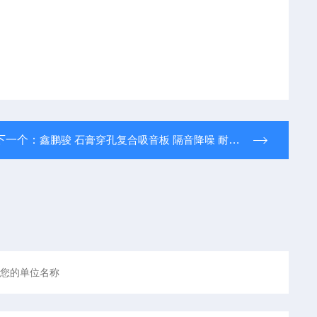
下一个：
鑫鹏骏 石膏穿孔复合吸音板 隔音降噪 耐候性强 大量现货