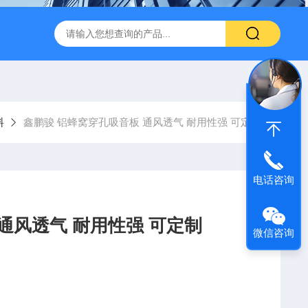
600 600*1200鑫鹏骏 岩棉天花板 防火抗下陷 吸音吊顶
玻纤吸
料
鑫鹏骏 铝蜂窝穿孔吸音板 通风透气 耐用性强 可定制
电话咨询
通风透气 耐用性强 可定制
微信咨询