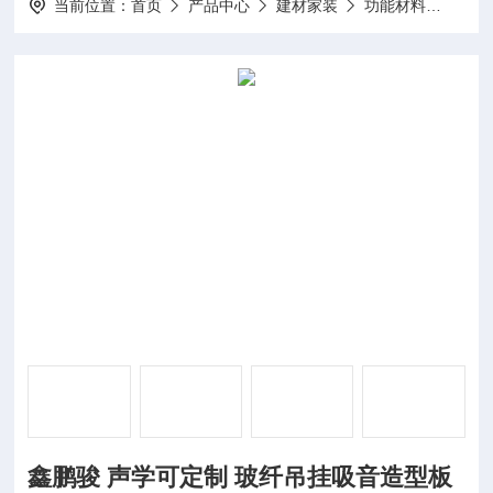
当前位置：
首页
产品中心
建材家装
功能材料
鑫鹏
鑫鹏骏 声学可定制 玻纤吊挂吸音造型板