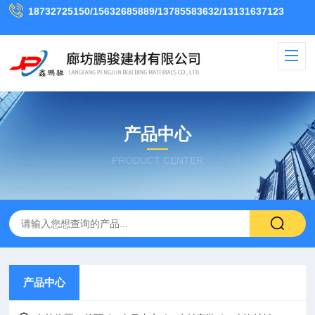
18732725150/15632685889/13785583632/13131637123
产品中心
PRODUCT CENTER
产品中心