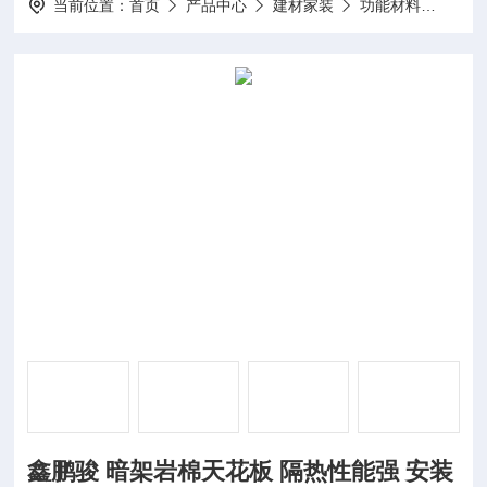
当前位置：
首页
产品中心
建材家装
功能材料
鑫鹏
鑫鹏骏 暗架岩棉天花板 隔热性能强 安装