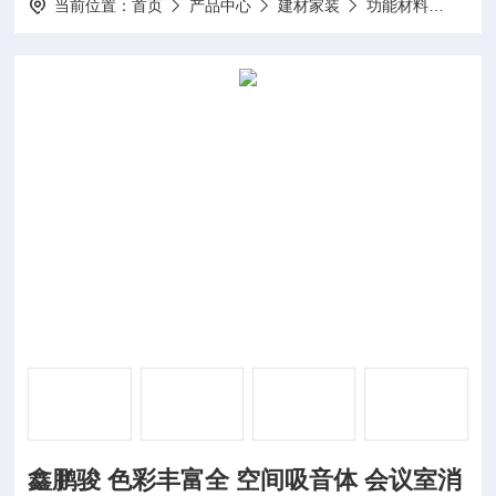
当前位置：
首页
产品中心
建材家装
功能材料
鑫鹏
鑫鹏骏 色彩丰富全 空间吸音体 会议室消