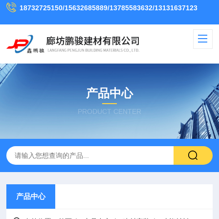
18732725150/15632685889/13785583632/13131637123
产品中心
PRODUCT CENTER
产品中心