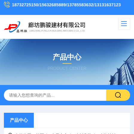
18732725150/15632685889/13785583632/13131637123
产品中心
PRODUCT CENTER
产品中心