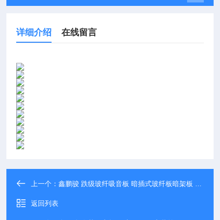
详细介绍
在线留言
上一个：
鑫鹏骏 跌级玻纤吸音板 暗插式玻纤板暗架板 体育馆吊顶悬挂垂片 厂家
返回列表