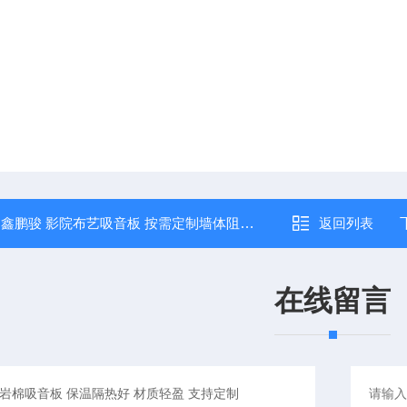
：
鑫鹏骏 影院布艺吸音板 按需定制墙体阻燃海绵防撞材料 实力厂家
返回列表
在线留言