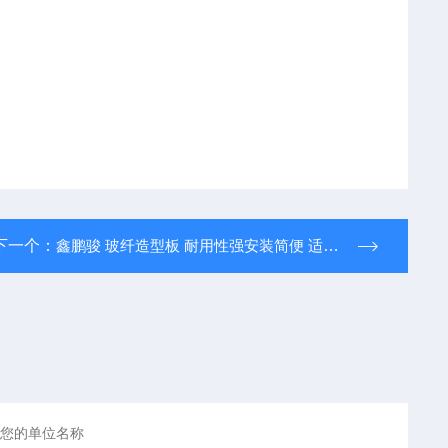
下一个：
鑫鹏骏 玻纤造型板 耐用性强安装简便 适用范围广 可定制