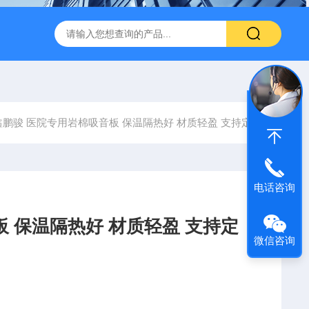
600 600*1200鑫鹏骏 岩棉天花板 防火抗下陷 吸音吊顶
玻纤吸
鑫鹏骏 医院专用岩棉吸音板 保温隔热好 材质轻盈 支持定制
电话咨询
 保温隔热好 材质轻盈 支持定
微信咨询