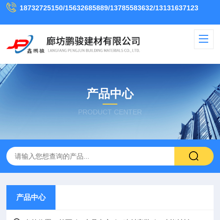
18732725150/15632685889/13785583632/13131637123
产品中心
PRODUCT CENTER
产品中心