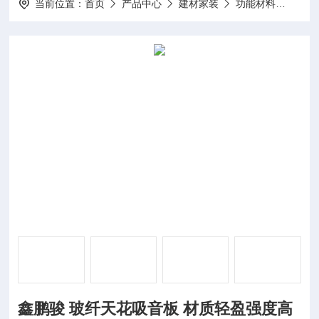
当前位置：
首页
产品中心
建材家装
功能材料
鑫鹏
鑫鹏骏 玻纤天花吸音板 材质轻盈强度高