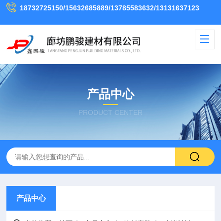
18732725150/15632685889/13785583632/13131637123
产品中心
PRODUCT CENTER
产品中心