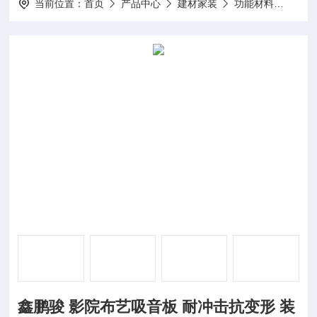
当前位置：
首页
产品中心
建材家装
功能材料
鑫鹏
鑫鹏骏 影院布艺吸音板 耐冲击抗变形 装