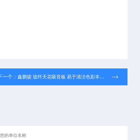
下一个：
鑫鹏骏 玻纤天花吸音板 易于清洁色彩丰富 防水防潮 厂家供应