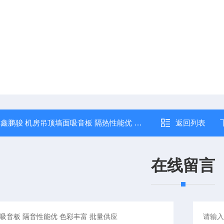
：
鑫鹏骏 机房吊顶墙面吸音板 隔热性能优 美观大方 厂家定制
返回列表
在线留言