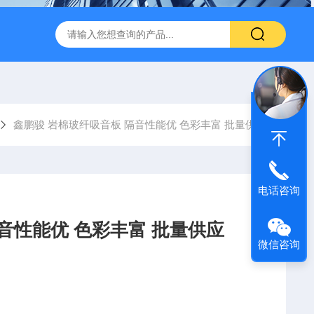
600 600*1200鑫鹏骏 岩棉天花板 防火抗下陷 吸音吊顶
玻纤吸
鑫鹏骏 岩棉玻纤吸音板 隔音性能优 色彩丰富 批量供应
电话咨询
音性能优 色彩丰富 批量供应
微信咨询