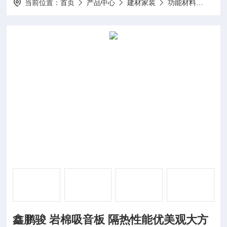
当前位置：
首页
产品中心
建材家装
功能材料
鑫鹏
鑫鹏骏 岩棉吸音板 隔热性能优美观大方