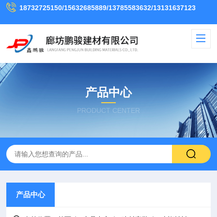
18732725150/15632685889/13785583632/13131637123
产品中心
PRODUCT CENTER
产品中心