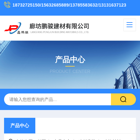
18732725150/15632685889/13785583632/13131637123
产品中心
PRODUCT CENTER
产品中心