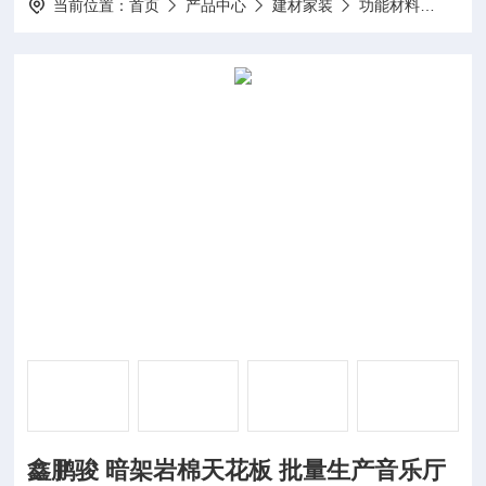
当前位置：
首页
产品中心
建材家装
功能材料
鑫鹏
鑫鹏骏 暗架岩棉天花板 批量生产音乐厅