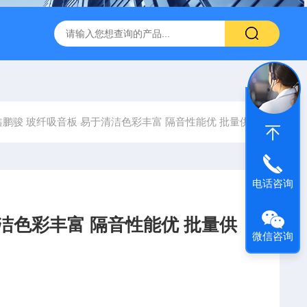
600 600*1200鑫鹏骏 岩棉天花板 防火抗下陷 吸音吊顶
玻纤吸
鑫鹏骏 玻纤吸音板 易于清洁色彩丰富 隔音性能优 批量供应
电话咨询
洁色彩丰富 隔音性能优 批量供
微信咨询