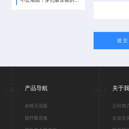
不止墙面！穿孔吸音板的隐藏应用版图，藏着多少降噪新可能？
产品导航
关于
岩棉天花板
公司简
玻纤吸音板
企业文