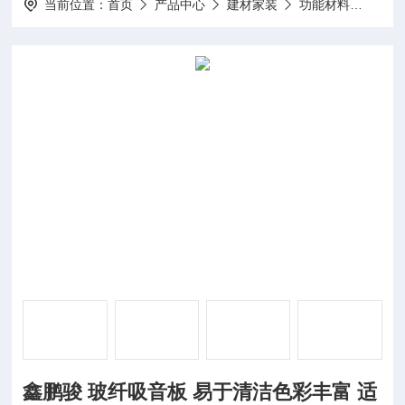
当前位置：
首页
产品中心
建材家装
功能材料
鑫鹏
鑫鹏骏 玻纤吸音板 易于清洁色彩丰富 适