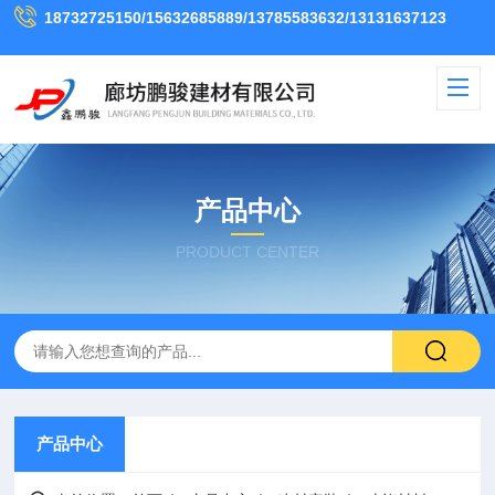
18732725150/15632685889/13785583632/13131637123
产品中心
PRODUCT CENTER
产品中心