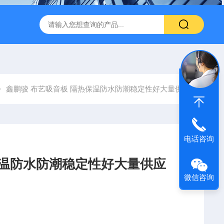
600 600*1200鑫鹏骏 岩棉天花板 防火抗下陷 吸音吊顶
玻纤吸
鑫鹏骏 布艺吸音板 隔热保温防水防潮稳定性好大量供应
电话咨询
保温防水防潮稳定性好大量供应
微信咨询