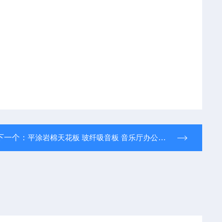
下一个：
平涂岩棉天花板 玻纤吸音板 音乐厅办公室电影院 颜色定制