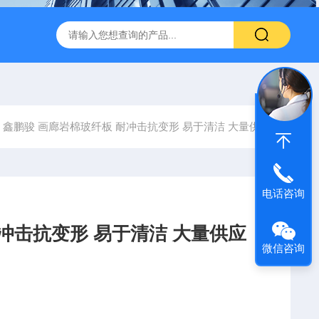
600 600*1200鑫鹏骏 岩棉天花板 防火抗下陷 吸音吊顶
玻纤吸
鑫鹏骏 画廊岩棉玻纤板 耐冲击抗变形 易于清洁 大量供应
电话咨询
冲击抗变形 易于清洁 大量供应
微信咨询