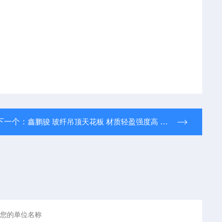
下一个：
鑫鹏骏 玻纤吊顶天花板 材质轻盈强度高 尺寸多样 批量供应