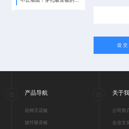
不止墙面！穿孔吸音板的隐藏应用版图，藏着多少降噪新可能？
产品导航
关于
岩棉天花板
公司简
玻纤吸音板
企业文