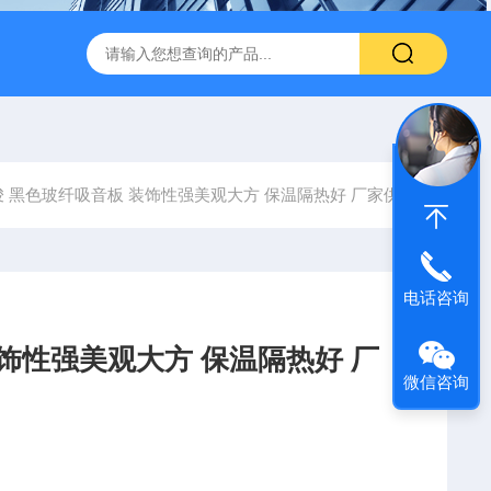
600 600*1200鑫鹏骏 岩棉天花板 防火抗下陷 吸音吊顶
玻纤吸
 黑色玻纤吸音板 装饰性强美观大方 保温隔热好 厂家供应
电话咨询
饰性强美观大方 保温隔热好 厂
微信咨询