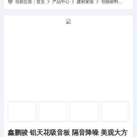
当前位置：
首页
产品中心
建材家装
功能材料
鑫鹏
鑫鹏骏 铝天花吸音板 隔音降噪 美观大方