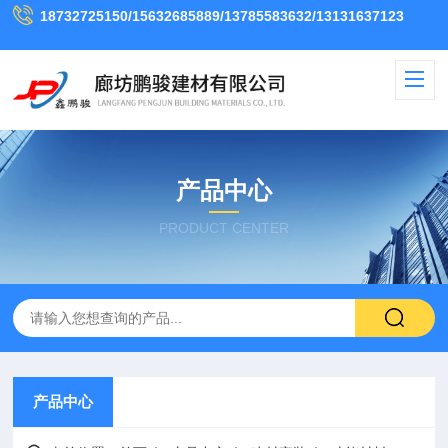
18732725150/15632685889/13785583632/13131637123
产品中心
PRODUCT CENTER
产品中心