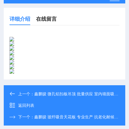
详细介绍
在线留言
上一个：
鑫鹏骏 微孔铝扣板吊顶 批量供应 室内墙面吸声降噪材料 实力厂家
返回列表
下一个：
鑫鹏骏 玻纤吸音天花板 专业生产 抗老化耐候性强 实力保障