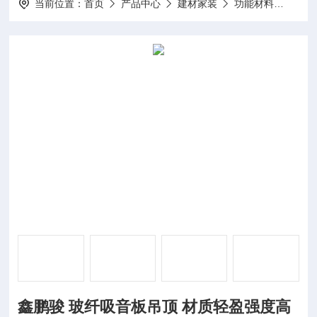
当前位置：
首页
产品中心
建材家装
功能材料
鑫鹏
鑫鹏骏 玻纤吸音板吊顶 材质轻盈强度高