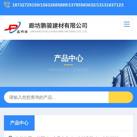
18732725150/15632685889/13785583632/13131637123
产品中心
PRODUCT CENTER
产品中心