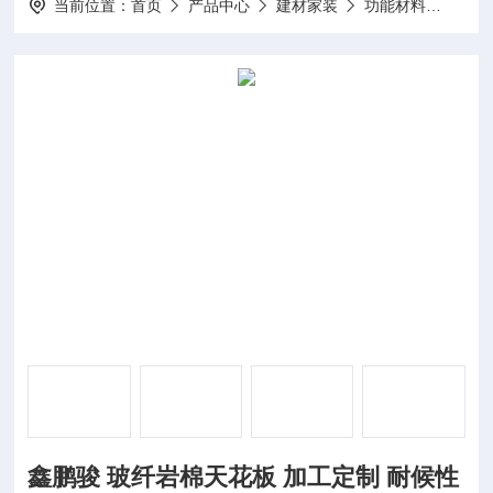
当前位置：
首页
产品中心
建材家装
功能材料
鑫鹏
鑫鹏骏 玻纤岩棉天花板 加工定制 耐候性