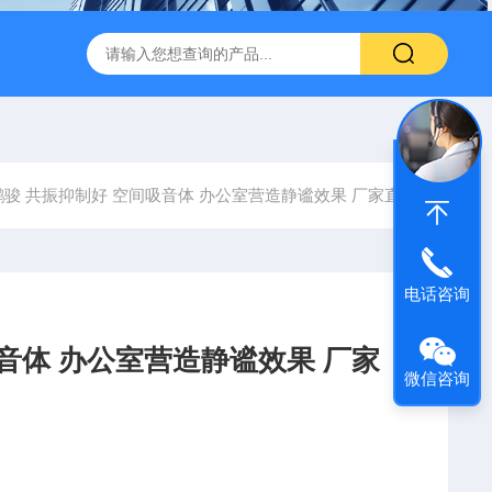
600 600*1200鑫鹏骏 岩棉天花板 防火抗下陷 吸音吊顶
玻纤吸
鹏骏 共振抑制好 空间吸音体 办公室营造静谧效果 厂家直发
电话咨询
音体 办公室营造静谧效果 厂家
微信咨询