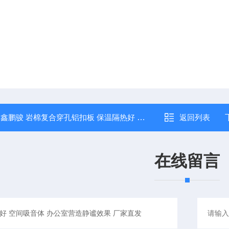
：
鑫鹏骏 岩棉复合穿孔铝扣板 保温隔热好 材质轻盈强度高 大量批发
返回列表
在线留言