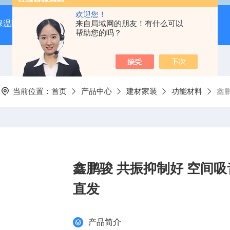
欢迎您！
保温隔音降噪）
岩棉吸音板（吊顶专用装饰材料）
来自局域网的朋友！有什么可以
600*
帮助您的吗？
当前位置：
首页
产品中心
建材家装
功能材料
鑫
鑫鹏骏 共振抑制好 空间吸
直发
产品简介