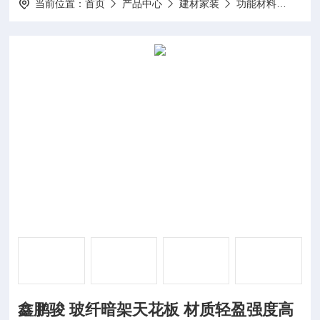
当前位置：
首页
产品中心
建材家装
功能材料
鑫鹏
鑫鹏骏 玻纤暗架天花板 材质轻盈强度高