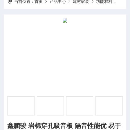
当前位置：
首页
产品中心
建材家装
功能材料
鑫鹏
鑫鹏骏 岩棉穿孔吸音板 隔音性能优 易于