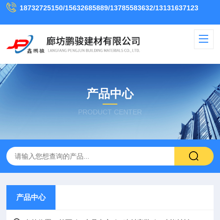
18732725150/15632685889/13785583632/13131637123
产品中心
PRODUCT CENTER
产品中心