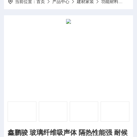
当前位置：
首页
产品中心
建材家装
功能材料
鑫鹏
鑫鹏骏 玻璃纤维吸声体 隔热性能强 耐候