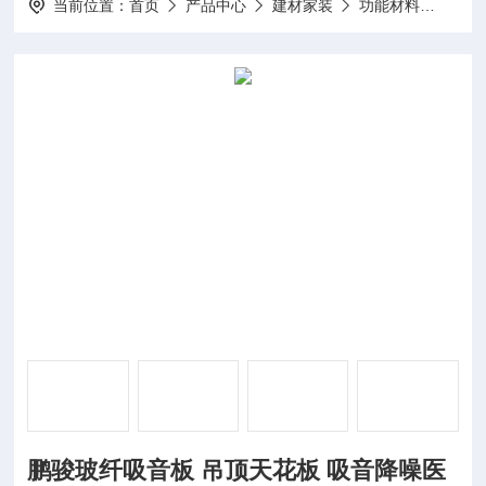
当前位置：
首页
产品中心
建材家装
功能材料
鹏骏
鹏骏玻纤吸音板 吊顶天花板 吸音降噪医