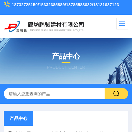
18732725150/15632685889/13785583632/13131637123
产品中心
PRODUCT CENTER
产品中心