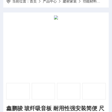
当前位置：
首页
产品中心
建材家装
功能材料
鑫鹏
鑫鹏骏 玻纤吸音板 耐用性强安装简便 尺