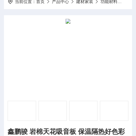
当前位置：
首页
产品中心
建材家装
功能材料
鑫鹏
鑫鹏骏 岩棉天花吸音板 保温隔热好色彩