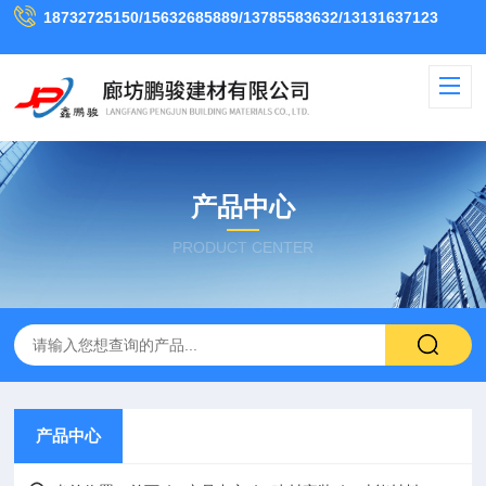
18732725150/15632685889/13785583632/13131637123
产品中心
PRODUCT CENTER
产品中心