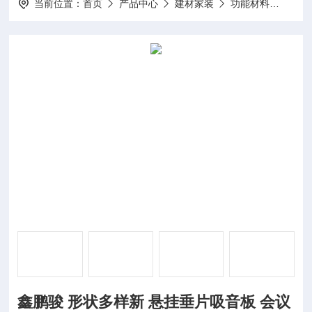
当前位置：
首页
产品中心
建材家装
功能材料
鑫鹏
鑫鹏骏 形状多样新 悬挂垂片吸音板 会议