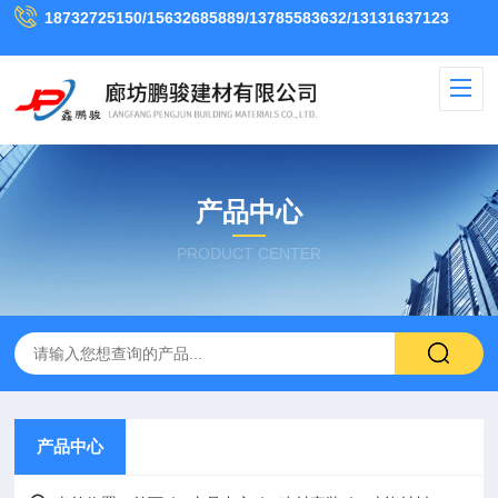
18732725150/15632685889/13785583632/13131637123
产品中心
PRODUCT CENTER
产品中心