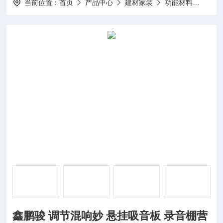
当前位置：
首页
产品中心
建材家装
功能材料
鑫鹏
鑫鹏骏 调节混响妙 悬挂吸音板 录音棚营