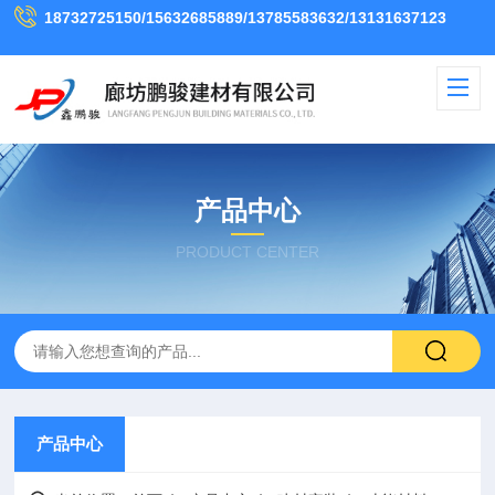
18732725150/15632685889/13785583632/13131637123
产品中心
PRODUCT CENTER
产品中心