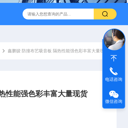
600 600*1200鑫鹏骏 岩棉天花板 防火抗下陷 吸音吊顶
玻纤吸
鑫鹏骏 防撞布艺吸音板 隔热性能强色彩丰富大量现货
电话咨询
隔热性能强色彩丰富大量现货
微信咨询