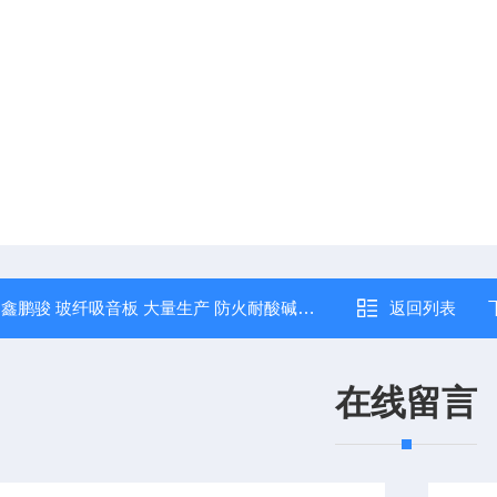
：
鑫鹏骏 玻纤吸音板 大量生产 防火耐酸碱性 可免费寄样
返回列表
在线留言