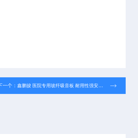
下一个：
鑫鹏骏 医院专用玻纤吸音板 耐用性强安装简便 绿色环保 可定制