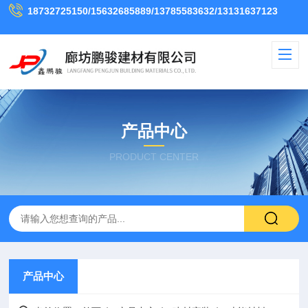
18732725150/15632685889/13785583632/13131637123
产品中心
PRODUCT CENTER
产品中心