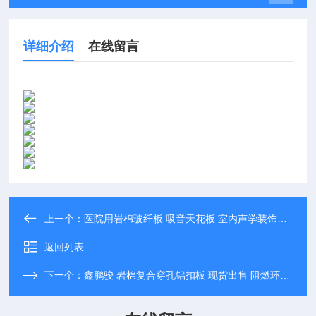
详细介绍
在线留言
上一个：
医院用岩棉玻纤板 吸音天花板 室内声学装饰吊顶板2
返回列表
下一个：
鑫鹏骏 岩棉复合穿孔铝扣板 现货出售 阻燃环保板材隔音施工 全国配送