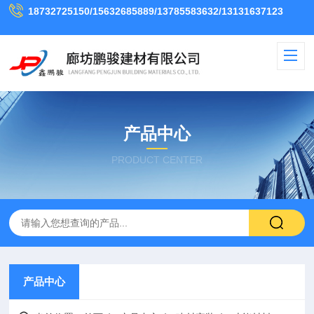
18732725150/15632685889/13785583632/13131637123
产品中心
PRODUCT CENTER
产品中心