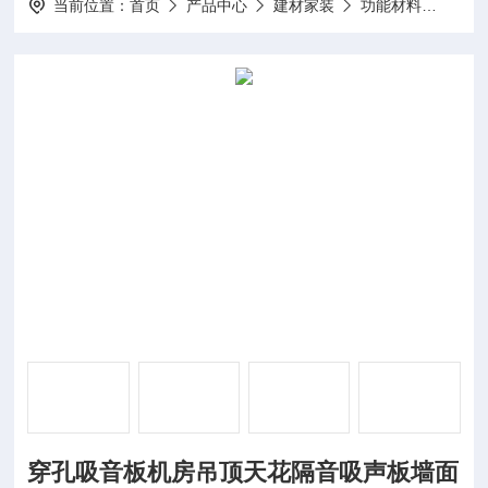
当前位置：
首页
产品中心
建材家装
功能材料
穿孔
穿孔吸音板机房吊顶天花隔音吸声板墙面