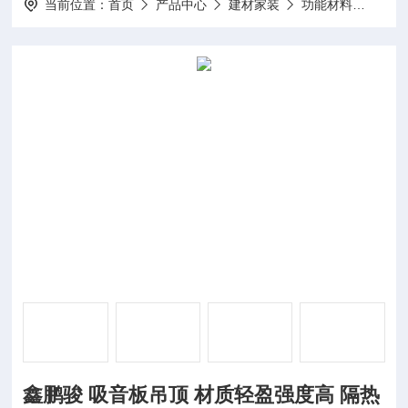
当前位置：
首页
产品中心
建材家装
功能材料
鑫鹏
鑫鹏骏 吸音板吊顶 材质轻盈强度高 隔热