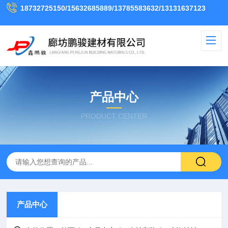
18732725150/15632685889/13785583632/13131637123
产品中心
PRODUCT CENTER
产品中心